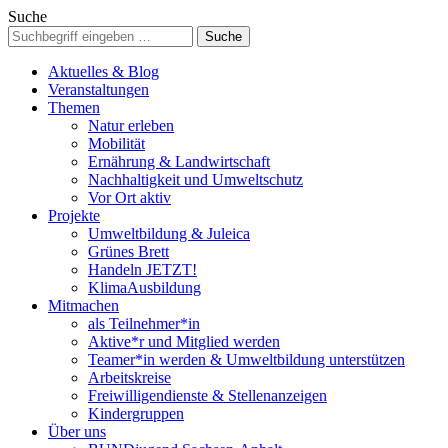
Suche
Aktuelles & Blog
Veranstaltungen
Themen
Natur erleben
Mobilität
Ernährung & Landwirtschaft
Nachhaltigkeit und Umweltschutz
Vor Ort aktiv
Projekte
Umweltbildung & Juleica
Grünes Brett
Handeln JETZT!
KlimaAusbildung
Mitmachen
als Teilnehmer*in
Aktive*r und Mitglied werden
Teamer*in werden & Umweltbildung unterstützen
Arbeitskreise
Freiwilligendienste & Stellenanzeigen
Kindergruppen
Über uns