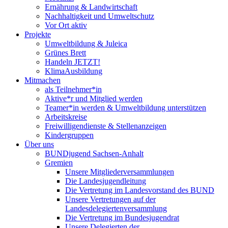
Ernährung & Landwirtschaft
Nachhaltigkeit und Umweltschutz
Vor Ort aktiv
Projekte
Umweltbildung & Juleica
Grünes Brett
Handeln JETZT!
KlimaAusbildung
Mitmachen
als Teilnehmer*in
Aktive*r und Mitglied werden
Teamer*in werden & Umweltbildung unterstützen
Arbeitskreise
Freiwilligendienste & Stellenanzeigen
Kindergruppen
Über uns
BUNDjugend Sachsen-Anhalt
Gremien
Unsere Mitgliederversammlungen
Die Landesjugendleitung
Die Vertretung im Landesvorstand des BUND
Unsere Vertretungen auf der
Landesdelegiertenversammlung
Die Vertretung im Bundesjugendrat
Unsere Delegierten der