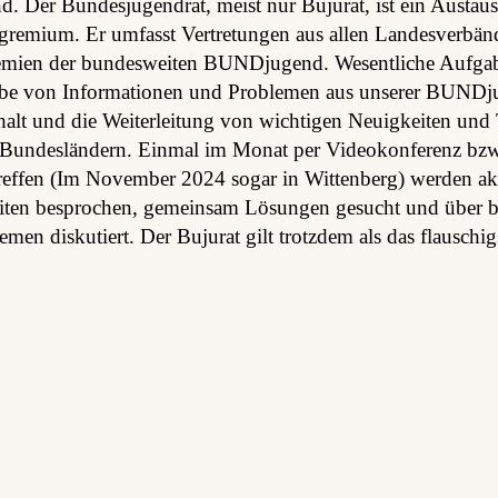
 Der Bundesjugendrat, meist nur Bujurat, ist ein Austau
gremium. Er umfasst Vertretungen aus allen Landesverbän
emien der bundesweiten BUNDjugend. Wesentliche Aufgab
abe von Informationen und Problemen aus unserer BUND
alt und die Weiterleitung von wichtigen Neuigkeiten und
 Bundesländern. Einmal im Monat per Videokonferenz bzw
treffen (Im November 2024 sogar in Wittenberg) werden ak
iten besprochen, gemeinsam Lösungen gesucht und über 
emen diskutiert. Der Bujurat gilt trotzdem als das flauschigs