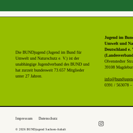
Jugend im Bun
Umwelt und Na
Deutschland e. 
Die BUNDjugend (Jugend im Bund für
(Landesverband
Umwelt und Naturschutz e. V.) ist der
Olvenstedter Str
unabhängige Jugendverband des BUND und
39108 Magdebu
hat zurzeit bundesweit 73.657 Mitglieder
unter 27 Jahren.
ed.tlahna-neshc
0391 / 563078 –
Impressum
Datenschutz
© 2026 BUNDjugend Sachsen-Anhalt