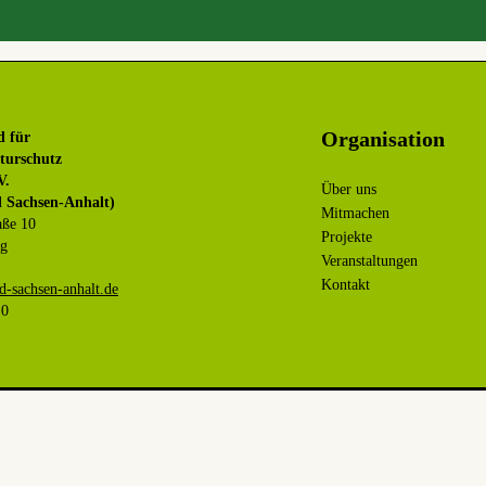
Organisation
d für
turschutz
V.
Über uns
 Sachsen-Anhalt)
Mitmachen
aße 10
Projekte
rg
Veranstaltungen
Kontakt
as-dnegujdnub@ofni
 0