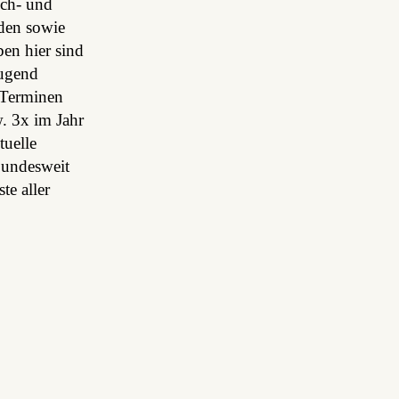
sch- und
den sowie
en hier sind
jugend
 Terminen
. 3x im Jahr
tuelle
bundesweit
te aller