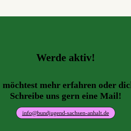
Werde aktiv!
 möchtest mehr erfahren oder dic
Schreibe uns gern eine Mail!
ed.tlahna-neshcas-dnegujdnub@ofni