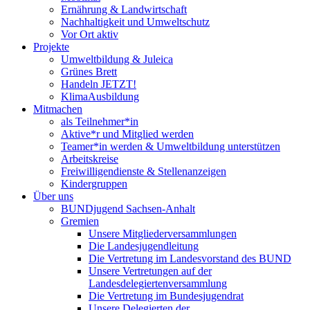
Ernährung & Landwirtschaft
Nachhaltigkeit und Umweltschutz
Vor Ort aktiv
Projekte
Umweltbildung & Juleica
Grünes Brett
Handeln JETZT!
KlimaAusbildung
Mitmachen
als Teilnehmer*in
Aktive*r und Mitglied werden
Teamer*in werden & Umweltbildung unterstützen
Arbeitskreise
Freiwilligendienste & Stellenanzeigen
Kindergruppen
Über uns
BUNDjugend Sachsen-Anhalt
Gremien
Unsere Mitgliederversammlungen
Die Landesjugendleitung
Die Vertretung im Landesvorstand des BUND
Unsere Vertretungen auf der
Landesdelegiertenversammlung
Die Vertretung im Bundesjugendrat
Unsere Delegierten der