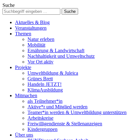
Suche
Aktuelles & Blog
Veranstaltungen
Themen
Natur erleben
Mobilität
Ernährung & Landwirtschaft
Nachhaltigkeit und Umweltschutz
Vor Ort aktiv
Projekte
Umweltbildung & Juleica
Grünes Brett
Handeln JETZT!
KlimaAusbildung
Mitmachen
als Teilnehmer*in
Aktive*r und Mitglied werden
Teamer*in werden & Umweltbildung unterstützen
Arbeitskreise
Freiwilligendienste & Stellenanzeigen
Kindergruppen
Über uns